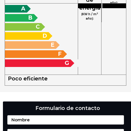
año):
energía
A
2
(KW h / m
B
año):
C
D
E
F
G
Poco eficiente
Formulario de contacto