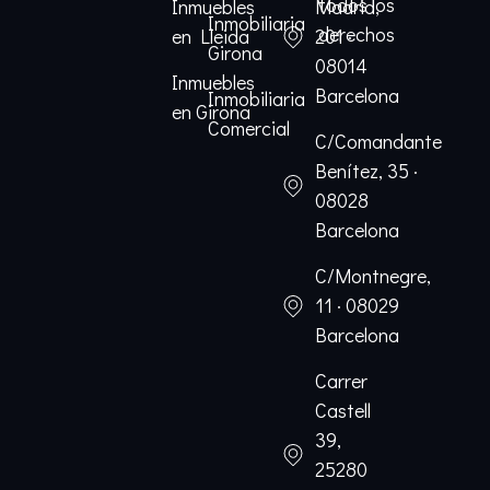
todos los
Inmuebles
Madrid,
Inmobiliaria
derechos
en Lleida
201 ·
Girona
08014
Inmuebles
Barcelona
Inmobiliaria
en Girona
Comercial
C/Comandante
Benítez, 35 ·
08028
Barcelona
C/Montnegre,
11 · 08029
Barcelona
Carrer
Castell
39,
25280