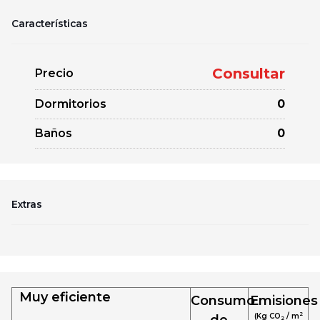
Características
Consultar
Precio
Dormitorios
0
Baños
0
Extras
Muy eficiente
Consumo
Emisiones
2
(Kg CO
/ m
de
2