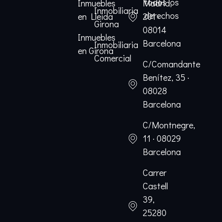
todos los
Inmuebles
Madrid,
Inmobiliaria
derechos
en Lleida
201 ·
Girona
08014
Inmuebles
Barcelona
Inmobiliaria
en Girona
Comercial
C/Comandante
Benítez, 35 ·
08028
Barcelona
C/Montnegre,
11 · 08029
Barcelona
Carrer
Castell
39,
25280