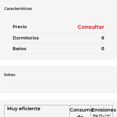
Características
Consultar
Precio
Dormitorios
0
Baños
0
Extras
Muy eficiente
Consumo
Emisiones
2
(Kg CO
/ m
de
2