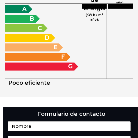
año):
energía
A
2
(KW h / m
B
año):
C
D
E
F
G
Poco eficiente
Formulario de contacto