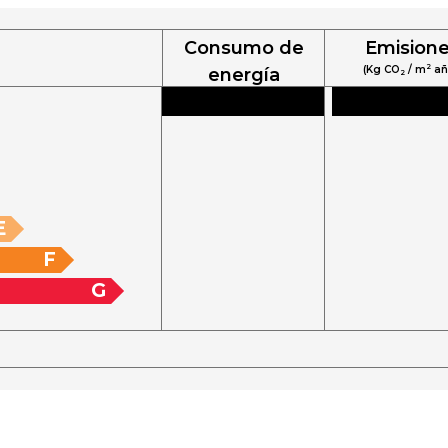
Consumo de
Emision
2
(Kg CO
/ m
añ
energía
2
2
(KW h / m
año):
E
F
G