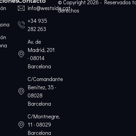
ciones
Contacto
© Copyright 2026 - Reservados t
ión
info@westside.cat
derechos
+34 935
gona
282 263
ión
Av. de
ona
Madrid, 201
· 08014
Barcelona
C/Comandante
Benítez, 35 ·
08028
Barcelona
C/Montnegre,
11 · 08029
Barcelona