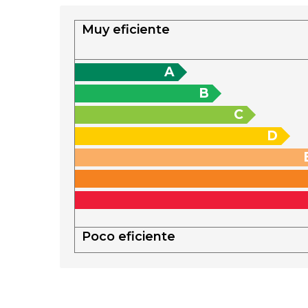
Muy eficiente
A
B
C
D
Poco eficiente