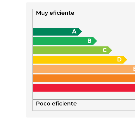
Muy eficiente
A
B
C
D
Poco eficiente