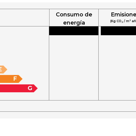
Consumo de
Emision
2
(Kg CO
/ m
añ
energía
2
2
(KW h / m
año):
E
F
G