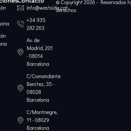
ciones
Contacto
© Copyright 2026 - Reservados t
ión
info@westside.cat
derechos
+34 935
gona
282 263
ión
Av. de
ona
Madrid, 201
· 08014
Barcelona
C/Comandante
Benítez, 35 ·
08028
Barcelona
C/Montnegre,
11 · 08029
Barcelona